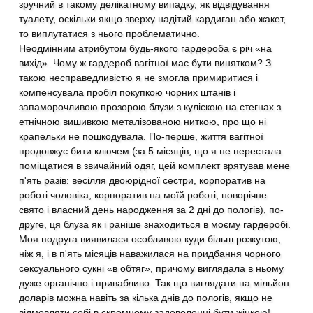
зручний в такому делікатному випадку, як відвідування
туалету, оскільки якщо зверху надітий кардиган або жакет,
то виплутатися з нього проблематично.
Неодмінним атрибутом будь-якого гардероба є річ «на
вихід». Чому ж гардероб вагітної має бути винятком? З
такою несправедливістю я не змогла примиритися і
компенсувала пробіл покупкою чорних штанів і
запаморочливою прозорою блузи з куліскою на стегнах з
етнічною вишивкою металізованою ниткою, про що ні
крапельки не пошкодувала. По-перше, життя вагітної
продовжує бити ключем (за 5 місяців, що я не перестала
поміщатися в звичайний одяг, цей комплект врятував мене
п'ять разів: весілля двоюрідної сестри, корпоратив на
роботі чоловіка, корпоратив на моїй роботі, новорічне
свято і власний день народження за 2 дні до пологів), по-
друге, ця блуза як і раніше знаходиться в моєму гардеробі.
Моя подруга виявилася особливою куди більш розкутою,
ніж я, і в п'ять місяців наважилася на придбання чорного
сексуального сукні «в обтяг», причому виглядала в ньому
дуже органічно і привабливо. Так що виглядати на мільйон
доларів можна навіть за кілька днів до пологів, якщо не
відмовляти собі в скромному задоволенні бути жінкою!