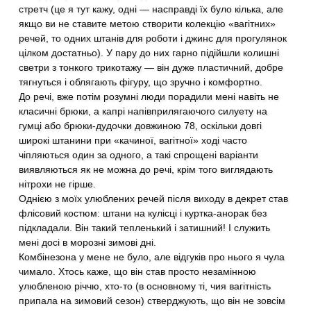
стретч (це я тут кажу, одні — насправді їх було кілька, але
якщо ви не ставите метою створити колекцію «вагітних»
речей, то одних штанів для роботи і джинс для прогулянок
цілком достатньо). У пару до них гарно підійшли колишні
светри з тонкого трикотажу — він дуже пластичний, добре
тягнуться і облягають фігуру, що зручно і комфортно.
До речі, вже потім розумні люди порадили мені навіть не
класичні брюки, а капрі напівприлягаючого силуету на
гумці або брюки-дудочки довжиною 78, оскільки довгі
широкі штанини при «качиної, вагітної» ході часто
чіпляються один за одного, а такі спрощені варіанти
виявляються як не можна до речі, крім того виглядають
нітрохи не гірше.
Однією з моїх улюблених речей після виходу в декрет став
флісовий костюм: штани на кулісці і куртка-анорак без
підкладали. Він такий тепленький і затишний! І служить
мені досі в морозні зимові дні.
Комбінезона у мене не було, але відгуків про нього я чула
чимало. Хтось каже, що він став просто незамінною
улюбленою річчю, хто-то (в основному ті, чия вагітність
припала на зимовий сезон) стверджують, що він не зовсім