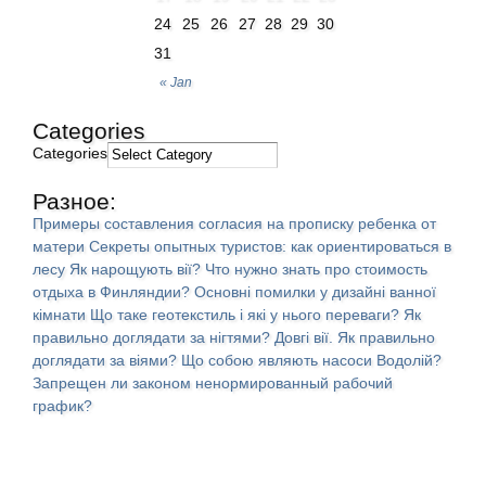
24
25
26
27
28
29
30
31
« Jan
Categories
Categories
Разное:
Примеры составления согласия на прописку ребенка от
матери
Секреты опытных туристов: как ориентироваться в
лесу
Як нарощують вії?
Что нужно знать про стоимость
отдыха в Финляндии?
Основні помилки у дизайні ванної
кімнати
Що таке геотекстиль і які у нього переваги?
Як
правильно доглядати за нігтями?
Довгі вії. Як правильно
доглядати за віями?
Що собою являють насоси Водолій?
Запрещен ли законом ненормированный рабочий
график?