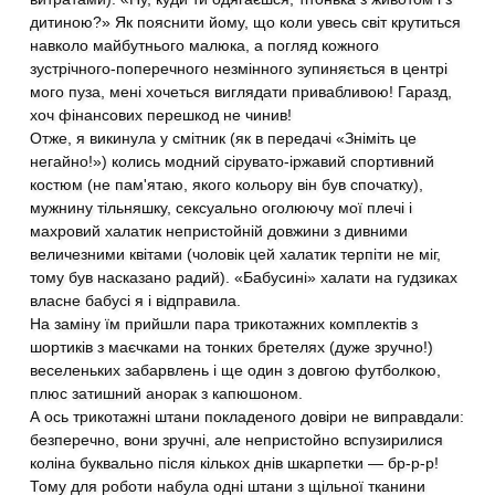
дитиною?» Як пояснити йому, що коли увесь світ крутиться
навколо майбутнього малюка, а погляд кожного
зустрічного-поперечного незмінного зупиняється в центрі
мого пуза, мені хочеться виглядати привабливою! Гаразд,
хоч фінансових перешкод не чинив!
Отже, я викинула у смітник (як в передачі «Зніміть це
негайно!») колись модний сірувато-іржавий спортивний
костюм (не пам'ятаю, якого кольору він був спочатку),
мужнину тільняшку, сексуально оголюючу мої плечі і
махровий халатик непристойній довжини з дивними
величезними квітами (чоловік цей халатик терпіти не міг,
тому був насказано радий). «Бабусині» халати на гудзиках
власне бабусі я і відправила.
На заміну їм прийшли пара трикотажних комплектів з
шортиків з маєчками на тонких бретелях (дуже зручно!)
веселеньких забарвлень і ще один з довгою футболкою,
плюс затишний анорак з капюшоном.
А ось трикотажні штани покладеного довіри не виправдали:
безперечно, вони зручні, але непристойно вспузирилися
коліна буквально після кількох днів шкарпетки — бр-р-р!
Тому для роботи набула одні штани з щільної тканини