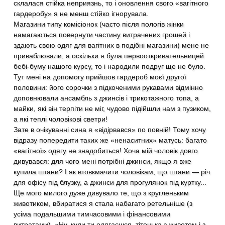
склалася стійка неприязнь, то і оновлення свого «вагітного
гардеробу» я не менш стійко ігнорувала.
Магазини типу комісіонок (часто після пологів жінки
намагаються повернути частину витрачених грошей і
здають свою одяг для вагітних в подібні магазини) мене не
приваблювали, а оскільки я була первооткривательницей
бебі-буму нашого курсу, то і народили подруг ще не було.
Тут мені на допомогу прийшов гардероб моєї другої
половини: його сорочки з підкоченими рукавами відмінно
доповнювали ансамбль з джинсів і трикотажного топа, а
майки, які він терпіти не міг, чудово підійшли нам з пузиком,
а які теплі чоловікові светри!
Зате в очікуванні сина я «відірвався» по повній! Тому хочу
відразу попередити таких же «ненаситних» матусь: багато
«вагітної» одягу не знадобиться! Хоча мій чоловік довго
дивувався: для чого мені потрібні джинси, якщо я вже
купила штани? І як втовкмачити чоловікам, що штани — річ
для офісу під блузку, а джинси для прогулянок під куртку...
Ще мого милого дуже дивувало те, що з кругленьким
животиком, вбиратися я стала набагато ретельніше (з
усіма подальшими тимчасовими і фінансовими
витратами). «Ну, куди ти одягаєшся, тітонька з животом і з