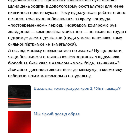
Цілий день ходити в допологовому бюстгальтері для мене
виявилося просто мукою. Тому відразу після роботи я його
стягала, хоча дуже побоювалася за красу погруддя
«постбеременном» періоді. Незабаром компроміс був
знайдений — компресійна майка-топ — не тисне на груди і
підтримує досить делікатно (груди у мене невелика, тому
сильної підтримки не вимагалося).
А ось від макіяжу я відмовитися не змогла! Ну що робити,
якщо без нього я є точною копією картинки з підручника
біології за 6-ий клас з написом «моль бліда, звичайна»?
Звичайно, довелося звести його до мінімуму, а косметику
вибирати тільки максимально натуральну.
Базальна температура крок 1 / Як і навіщо?
Мій гіркий досвід образ