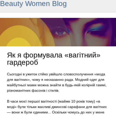
Beauty Women Blog
Як я формувала «вагітний»
гардероб
Сьогодні в ужиток стійко увійшло словосполучення «мода
для вагітних», чому я несказанно рада. Модний одяг для
майбутньої мами можна знайти в будь-якій колірній гаммі,
різноманітних фасонів і стилів.
В часи моєї першої вагітності (майже 10 років тому) «в
моді» були тільки жахливі джинсові сарафани для вагітних
— вони ж були єдиними... Оскільки чомусь до них у мене