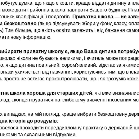
побутує думка, що якщо є кошти, краще віддати дитину в пла
 може дати і районна школа навпроти Вашого будинку. Плат
азники кваліфікації її педагогів.
Приватна школа — не завж
и безкоштовно
(якщо підсумувати збори у фонд класу, оплат
ть) Тим більше, що якість освіти залежить і від бажання само
ати нову інформацію.
вибирати приватну школу є, якщо Ваша дитина потребує 
школах ніколи не бувають великими, і вчитель може попрац
о, якщо дитина повільний, сором'язливий, відстає за якимис
впаки ухиляється від навчання, користуючись тим, що в клас
ь просто не встигає проконтролювати, що і як зрозумів коже
тна школа хороша для старших дітей
, які вже визначили
лад, сконцентруватися на глибокому вивченні іноземних мо
х випадках, на мій погляд, краще вибрати безкоштовну дер
на історія до роздумів:
овелося проходити переддипломну практику в державній шк
никами та схвальними відгуками.