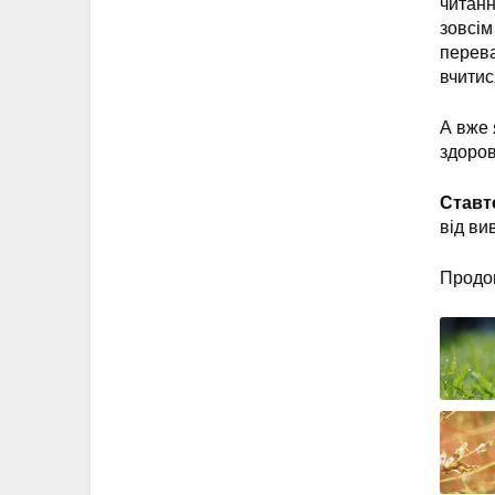
читанн
зовсім
перева
вчитис
А вже 
здоров
Ставт
від ви
Продов