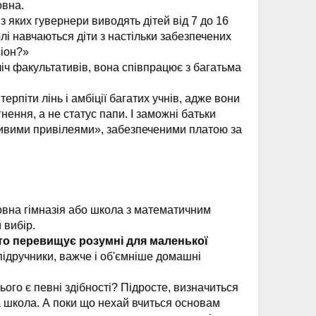
овна.
з яких гувернери виводять дітей від 7 до 16
олі навчаються діти з настільки забезпечених
сіон?»
ліч факультативів, вона співпрацює з багатьма
терпіти лінь і амбіції багатих учнів, адже вони
нення, а не статус папи. І заможні батьки
ливими привілеями», забезпеченими платою за
вна гімназія або школа з математичним
 вибір.
то перевищує розумні для маленької
підручники, важче і об'ємніше домашні
ього є певні здібності? Підросте, визначиться
 школа. А поки що нехай вчиться основам