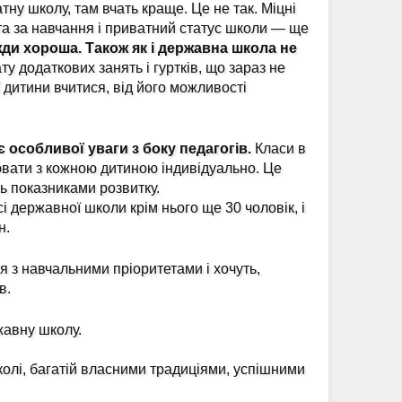
тну школу, там вчать краще. Це не так. Міцні
а за навчання і приватний статус школи — ще
ди хороша. Також як і державна школа не
у додаткових занять і гуртків, що зараз не
ї дитини вчитися, від його можливості
особливої уваги з боку педагогів.
Класи в
ювати з кожною дитиною індивідуально. Це
ь показниками розвитку.
і державної школи крім нього ще 30 чоловік, і
н.
ся з навчальними пріоритетами і хочуть,
в.
жавну школу.
олі, багатій власними традиціями, успішними