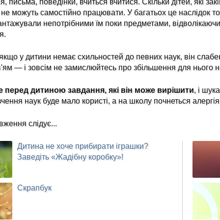
я, письма, поведінки, вчиться вчитися. Скільки дітей, які за
 не можуть самостійно працювати. У багатьох це наслідок то
нтажували непотрібними їм поки предметами, відволікаючи 
я.
якщо у дитини немає схильностей до певних наук, він слабе
'ям — і зовсім не замислюйтесь про збільшення для нього 
е перед дитиною завдання, які він може вирішити
, і шук
вчення наук буде мало користі, а на школу почнеться алергія
ження слідує...
Дитина не хоче прибирати іграшки?
Заведіть «Жадібну коробку»!
Скрапбук