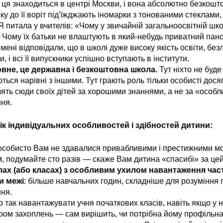
ця знаходиться в центрі Москви, і вона абсолютно безкошт
у до її воріт під'їжджають іномарки з тонованими стеклами, 
 Я питала у вчителів: «Чому у звичайній загальноосвітній шк
 Чому їх батьки не влаштують в який-небудь приватний пан
мені відповідали, що в школі дуже високу якість освіти, без
, і всі її випускники успішно вступають в інститути.
овне, це державна і безкоштовна школа.
Тут ніхто не буде 
ться нарівні з іншими. Тут грають роль тільки особисті досяг
ять сюди своїх дітей за хорошими знаннями, а не за «особ
ня.
лік індивідуальних особливостей і здібностей дитини:
особисто Вам не здавалися привабливими і престижними мо
, подумайте сто разів — скаже Вам дитина «спасибі» за цей
лах (або класах) з особливим ухилом навантаження час
и межі
: більше навчальних годин, складніше для розуміння 
ня.
 так навантажувати учня початкових класів, навіть якщо у н
ром захоплень — сам вирішить, чи потрібна йому профільна