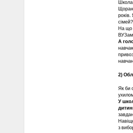
Школа 
Щоранк
років.
сімей?
На що 
ВУЗами
А гол
навчаю
привоз
навчан
2) Об
Як би 
ухилом
У шко
дитин
завдан
Навіщо
з вибо