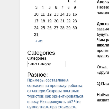
1
2
Але ч
Незваж
3
4
5
6
7
8
9
чимало
10
11
12
13
14
15
16
17
18
19
20
21
22
23
Для п
24
25
26
27
28
29
30
зазвич
будуть
31
Чим ра
« Jan
школ
прогім
Categories
адапту
Categories
Отже, 
«други
Разное:
Примеры составления
1) Пла
согласия на прописку ребенка
от матери
Секреты опытных
Найчас
туристов: как ориентироваться
назват
в лесу
Як нарощують вії?
Что
нужно знать про стоимость