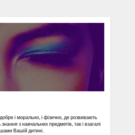
 добре і морально, і фізично, де розвивають
ь знання з навчальних предметів, так і взагалі
ишами Вашій дитині.