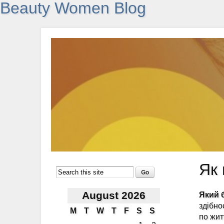
Beauty Women Blog
Як 
August 2026
Який 
здібно
M
T
W
T
F
S
S
по жит