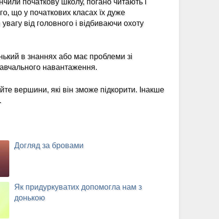
кінчили початкову школу, погано читають і
го, що у початкових класах їх дуже
увагу від головного і відбиваючи охоту
нький в знаннях або має проблеми зі
навчального навантаження.
айте вершини, які він зможе підкорити. Інакше
.
Догляд за бровами
Як придуркуватих допомогла нам з
донькою