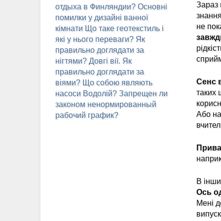
Зараз 
отдыха в Финляндии?
Основні
знання
помилки у дизайні ванної
не пок
кімнати
Що таке геотекстиль і
завжд
які у нього переваги?
Як
рідкіс
правильно доглядати за
сприйм
нігтями?
Довгі вії. Як
правильно доглядати за
Сенс 
віями?
Що собою являють
таких 
насоси Водолій?
Запрещен ли
корисн
законом ненормированный
Або на
рабочий график?
вчител
Прива
наприк
В інши
Ось од
Мені д
випуск