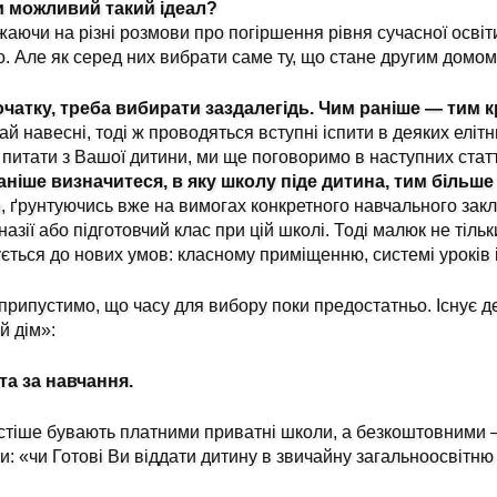
и можливий такий ідеал?
аючи на різні розмови про погіршення рівня сучасної освіти
. Але як серед них вибрати саме ту, що стане другим домом,
очатку, треба вибирати заздалегідь. Чим раніше — тим 
ай навесні, тоді ж проводяться вступні іспити в деяких еліт
 питати з Вашої дитини, ми ще поговоримо в наступних статт
ніше визначитеся, в яку школу піде дитина, тим більше 
и
, ґрунтуючись вже на вимогах конкретного навчального закл
назії або підготовчий клас при цій школі. Тоді малюк не тіль
ється до нових умов: класному приміщенню, системі уроків і 
припустимо, що часу для вибору поки предостатньо. Існує де
й дім»:
та за навчання.
тіше бувають платними приватні школи, а безкоштовними 
и: «чи Готові Ви віддати дитину в звичайну загальноосвітн