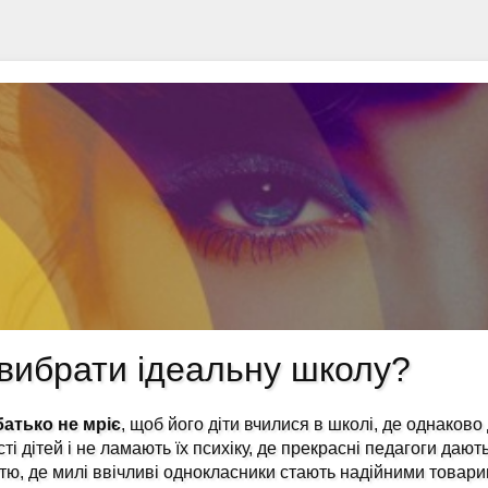
вибрати ідеальну школу?
батько не мріє
, щоб його діти вчилися в школі, де однаково
сті дітей і не ламають їх психіку, де прекрасні педагоги дают
тю, де милі ввічливі однокласники стають надійними товар