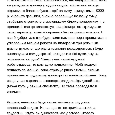
ви укладаєте договір у відділі кадрів, або кожен місяць
підписуєте бланк в бухгалтерії на суму, припустимо, 8000
р. А решта грошики, значно перевищує названу суму,
стабільно отримуєте в маленькому білому конвертику. І, в
принципі, вас це влаштовує, яка різниця, як отримувати
свою зарплату, якщо її справно і без затримок платять. І
все б добре, але що буде, коли настане пора прощатися з
улюбленим місцем роботи на півтора чи три роки? Ви
дійсно думаєте, що рідна компанія розщедриться, і буде
виплачувати вам декретні, виходячи з тієї суми, яку ви
отримуєте на руки? Якщо у вас такий чудовий
роботодавець, то вам дуже пощастило. Моїй подрузі
пощастило менше, вона отримує рівно стільки, скільки
прописано в трудовому договорі і ні копійкою більше. Тому
якщо у вас зарплата в конверті, заздалегідь дізнайтеся
(може бути у раніше спочилих), як саме проводяться
виплати.
До речі, непогано буде також заглянути під усіма
шанований кодекс. Ні, на щастя, не кримінальний, а
трудовий. Звідти ви дізнаєтеся масу всього цікавого.