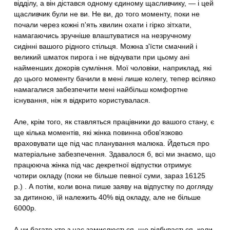
відділу, а він дістався одному єдиному щасливчику, — і цей
щасливчик були не ви. Не ви, до того моменту, поки не
почали через кожні п'ять хвилин охати і гірко зітхати,
намагаючись зручніше влаштуватися на незручному
сидінні вашого рідного стільця. Можна з'їсти смачний і
великий шматок пирога і не відчувати при цьому ані
найменших докорів сумління. Мої чоловіки, наприклад, які
до цього моменту бачили в мені лише колегу, тепер всіляко
намагалися забезпечити мені найбільш комфортне
існування, ніж я відкрито користувалася.
Але, крім того, як ставляться працівники до вашого стану, є
ще кілька моментів, які жінка повинна обов'язково
враховувати ще під час планування малюка. Йдеться про
матеріальне забезпечення. Здавалося б, всі ми знаємо, що
працююча жінка під час декретної відпустки отримує
чотири окладу (поки не більше певної суми, зараз 16125
р.) . А потім, коли вона пише заяву на відпустку по догляду
за дитиною, їй належить 40% від окладу, але не більше
6000р.
А чи багато хто з нас замислюється, що відбувається, коли