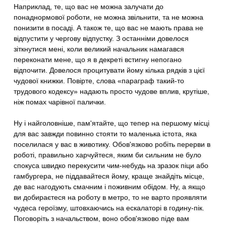
Наприклад, те, що вас не можна залучати до
понаднормової роботи, не можна звільнити, та не можна
понизити в посаді. А також те, що вас не мають права не
відпустити у чергову відпустку. З останніми довелося
зіткнутися мені, коли великий начальник намагався
переконати мене, що я в декреті встигну непогано
відпочити. Довелося процитувати йому кілька рядків з цієї
чудової книжки. Повірте, слова «параграф такий-то
трудового кодексу» надають просто чудове вплив, крутіше,
ніж помах чарівної палички.
Ну і найголовніше, пам'ятайте, що тепер на першому місці
для вас завжди повинно стояти то маленька істота, яка
поселилася у вас в животику. Обов'язково робіть перерви в
роботі, правильно харчуйтеся, яким би сильним не було
спокуса швидко перекусити чим-небудь на зразок піци або
гамбургера, не піддавайтеся йому, краще знайдіть місце,
де вас нагодують смачним і поживним обідом. Ну, а якщо
ви добираєтеся на роботу в метро, то не варто проявляти
чудеса героїзму, штовхаючись на ескалаторі в годину-пік.
Поговоріть з начальством, воно обов'язково піде вам