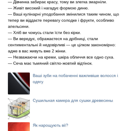
— Дівчинка забирає красу, тому ви злегка змарніли.
— Живіт високий і нагадує формою диню.
— Ваші кулінарні уподобання змінилися таким чином, що
тепер ви віддаєте перевагу солодке і фрукти, особливо
апельсини.
— Хліб ви чомусь стали їсти без кірки.
— Ви вередує, ображаєтеся на дрібниці, стали
сентиментальні й недовірливі — це цілком закономірно:
адже в вас живуть вже 2 жінки.
— Незважаючи на креми, шкіра обличчя все одно суха.
— Сеча має тьмяний світло-жовтий відтінок.
Ваші зуби на побаченні важливіше волосся і
одягу
Сушильная камера для сушки древесины
Як нарощують вії?