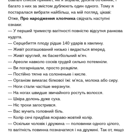
багато з них за змістом дублюють один одного. Тому я
постаралася вибрати найбільш, на мій погляд, цікаві:
Отже,
Про народження хлопчика
свідчать наступні
ознаки:
— У перший триместр вагітності повністю відсутня ранкова
нудота.
— Серцебиття плоду рідше 140 ударів в хвилину.
— Живіт розташований низько і видається вперед.
— Живіт круглий, як баскетбольний м'яч.
— Ареоли навколо сосків грудей сильно потемніли.
— Ви погарнішали, просто розцвіли.
— Постійно тягне на солоненьке і кисле.
— Організм вимагає білкової їжі: м'яса, молока або сиру.
— Ноги стали частіше мерзнути.
— На ногах швидше звичайного ростуть волосся.
— Шкіра долонь дуже суха.
— Ніс трохи загострився.
— Вас мучить головний біль.
— Колір сечі придбав яскраво-жовтий колір.
— Оскільки чоловік і дружина — половинки одного цілого,
то вагітність повинна позначатися і на дружині. Так от, якщо