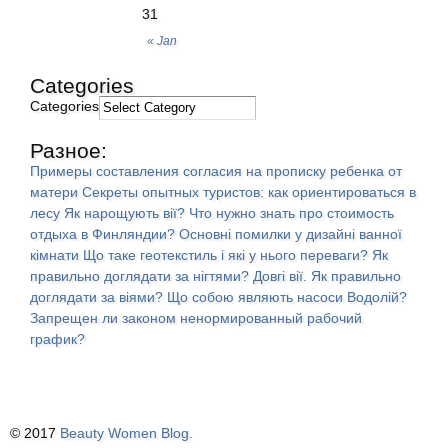
31
« Jan
Categories
Categories
Разное:
Примеры составления согласия на прописку ребенка от
матери
Секреты опытных туристов: как ориентироваться в
лесу
Як нарощують вії?
Что нужно знать про стоимость
отдыха в Финляндии?
Основні помилки у дизайні ванної
кімнати
Що таке геотекстиль і які у нього переваги?
Як
правильно доглядати за нігтями?
Довгі вії. Як правильно
доглядати за віями?
Що собою являють насоси Водолій?
Запрещен ли законом ненормированный рабочий
график?
© 2017
Beauty Women Blog.