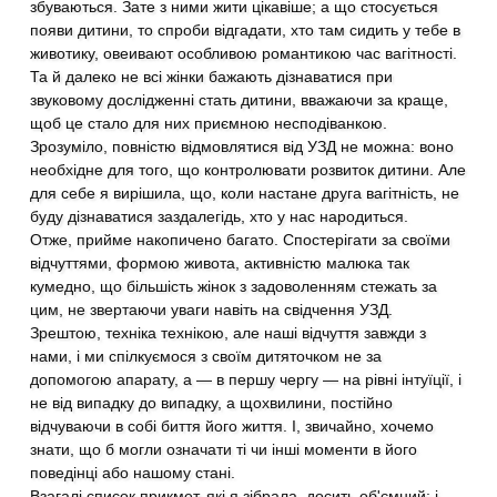
збуваються. Зате з ними жити цікавіше; а що стосується
появи дитини, то спроби відгадати, хто там сидить у тебе в
животику, овеивают особливою романтикою час вагітності.
Та й далеко не всі жінки бажають дізнаватися при
звуковому дослідженні стать дитини, вважаючи за краще,
щоб це стало для них приємною несподіванкою.
Зрозуміло, повністю відмовлятися від УЗД не можна: воно
необхідне для того, що контролювати розвиток дитини. Але
для себе я вирішила, що, коли настане друга вагітність, не
буду дізнаватися заздалегідь, хто у нас народиться.
Отже, прийме накопичено багато. Спостерігати за своїми
відчуттями, формою живота, активністю малюка так
кумедно, що більшість жінок з задоволенням стежать за
цим, не звертаючи уваги навіть на свідчення УЗД.
Зрештою, техніка технікою, але наші відчуття завжди з
нами, і ми спілкуємося з своїм дитяточком не за
допомогою апарату, а — в першу чергу — на рівні інтуїції, і
не від випадку до випадку, а щохвилини, постійно
відчуваючи в собі биття його життя. І, звичайно, хочемо
знати, що б могли означати ті чи інші моменти в його
поведінці або нашому стані.
Взагалі список прикмет, які я зібрала, досить об'ємний; і