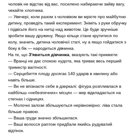
чоловік не відстає від вас, посилено набираючи зайву вагу,
чекайте хлопчика.
— Увечері, коли разом з чоловіком ви мрієте про майбутню
дитину, проведіть такий експеримент. Зніміть з руки обручку
і підвісьте його на нитці над животом. Це буде зручніше
зробити вашу дружину. Якщо кільце стане крутитися по
колу, значить, дитина чоловічої статі, ну а якщо гойдатися з
боку в бік — народиться дівчинка.
На те, що
З'явиться дівчинка
, вказують такі прикмети:
— Вранці не дає спокою нудота, яка триває весь перший
триместр вагітності.
— Серцебиття плоду досягає 140 ударів в хвилину або
навіть більше.
— Ви не впізнаєте себе в дзеркалі: фігура розпливлася в
найбільш «небезпечних» місцях — жир відкладається на
стегнах і сідницях.
— Молочні залози збільшуються нерівномірно: ліва стала
більше правою.
— Ваша груди значно збільшилася.
— Ваші волосся раптом придбали якийсь рудуватий
відтінок.