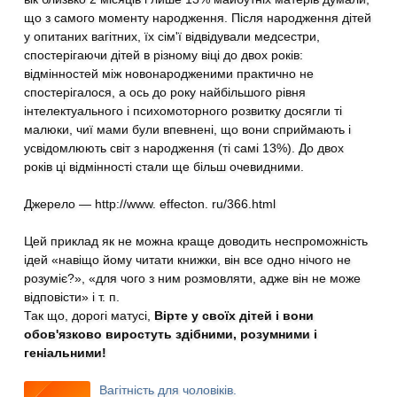
що з самого моменту народження. Після народження дітей
у опитаних вагітних, їх сім'ї відвідували медсестри,
спостерігаючи дітей в різному віці до двох років:
відмінностей між новонародженими практично не
спостерігалося, а ось до року найбільшого рівня
інтелектуального і психомоторного розвитку досягли ті
малюки, чиї мами були впевнені, що вони сприймають і
усвідомлюють світ з народження (ті самі 13%). До двох
років ці відмінності стали ще більш очевидними.
Джерело — http://www. effecton. ru/366.html
Цей приклад як не можна краще доводить неспроможність
ідей «навіщо йому читати книжки, він все одно нічого не
розуміє?», «для чого з ним розмовляти, адже він не може
відповісти» і т. п.
Так що, дорогі матусі,
Вірте у своїх дітей і вони
обов'язково виростуть здібними, розумними і
геніальними!
Вагітність для чоловіків.