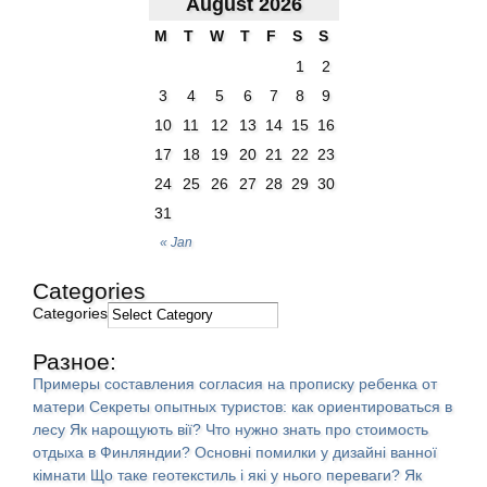
August 2026
M
T
W
T
F
S
S
1
2
3
4
5
6
7
8
9
10
11
12
13
14
15
16
17
18
19
20
21
22
23
24
25
26
27
28
29
30
31
« Jan
Categories
Categories
Разное:
Примеры составления согласия на прописку ребенка от
матери
Секреты опытных туристов: как ориентироваться в
лесу
Як нарощують вії?
Что нужно знать про стоимость
отдыха в Финляндии?
Основні помилки у дизайні ванної
кімнати
Що таке геотекстиль і які у нього переваги?
Як