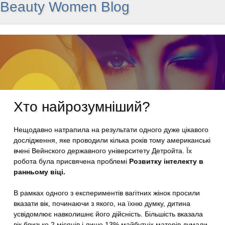
Beauty Women Blog
Хто найрозумніший?
Нещодавно натрапила на результати одного дуже цікавого
дослідження, яке проводили кілька років тому американські
вчені Вейнского державного університету Детройта. Їх
робота була присвячена проблемі
Розвитку інтелекту в
ранньому віці.
В рамках одного з експериментів вагітних жінок просили
вказати вік, починаючи з якого, на їхню думку, дитина
усвідомлює навколишнє його дійсність. Більшість вказала
вік близько 2 місяців і лише 13% майбутніх матерів думали,