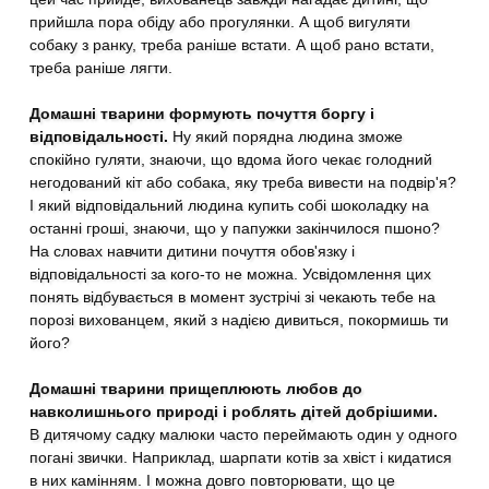
прийшла пора обіду або прогулянки. А щоб вигуляти
собаку з ранку, треба раніше встати. А щоб рано встати,
треба раніше лягти.
Домашні тварини формують почуття боргу і
відповідальності.
Ну який порядна людина зможе
спокійно гуляти, знаючи, що вдома його чекає голодний
негодований кіт або собака, яку треба вивести на подвір'я?
І який відповідальний людина купить собі шоколадку на
останні гроші, знаючи, що у папужки закінчилося пшоно?
На словах навчити дитини почуття обов'язку і
відповідальності за кого-то не можна. Усвідомлення цих
понять відбувається в момент зустрічі зі чекають тебе на
порозі вихованцем, який з надією дивиться, покормишь ти
його?
Домашні тварини прищеплюють любов до
навколишнього природі і роблять дітей добрішими.
В дитячому садку малюки часто переймають один у одного
погані звички. Наприклад, шарпати котів за хвіст і кидатися
в них камінням. І можна довго повторювати, що це