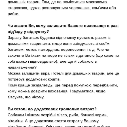
домашніх тварин. Там, де не поміститься московська
сторожова, вдало розташуються черепашки, хом'ячки або
рибки.
Чи знаєте Ви, кому залишите Вашого вихованця в разі
від'їзду у відпустку?
Зараз у багатьох будинки відпочинку пускають разом із
домашніми тваринами, якщо вони заїжджають зі своїм
багажем: лоток, намордник, перенесення і т. д. Але чи
захочете Ви їхати на море не тільки з дитиною (що саме по
собі важко і відповідально), але ще й собакою в
навантаження?
Можна залишити звіра і готелі для домашніх тварин, але це
потребує додаткових коштів.
Тому краще заздалегідь, ще перед покупкою передбачити,
кому можна довірити вихованця. І задуматися, якщо
з'ясуйте, що нікому.
Ви готові до додаткових грошових витрат?
Собакам і кішкам потрібні м'ясо, риба, банкові корми,
вітаміни. А це додаткова стаття витрат у Вашому
сімейному бюджеті. Крім того, тваринам потрібно буде