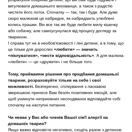
вигулювати домашнього вихованця, а також з радістю
чистити його лоток. Спочатку — так, так і буде. Але дуже
скоро малюкові це набридне, як набридають улюблені
колись іграшки. Він все так же буде любити милу кішечку
або собачку, але самоусунулася від процесу догляду за
твариною.
І справа тут не в необов'язковості і ліні дитини, а в тому, що
це тільки для дорослих
«любити» — значить
«піклуватися», «нести відповідальність»
. А для малюка
«любити» — це «дружити» і не більше того.
Тому, приймаючи рішення про придбання домашньої
тварини, розраховуйте тільки на себе і свої
можливості.
Безперечно, спілкування з ласкавою
зверюшкою принесе Вам безліч позитивних емоцій, але
щоб уникнути неприємних несподіванок відповідайте собі
спочатку на наступні питання.
Чи немає у Вас або членів Вашої сім'ї алергії на
домашніх тварин?
Якщо важко відповісти негативно, сходіть разом з дитиною