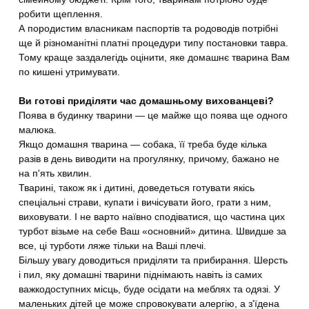
робити щеплення.
А породистим власникам паспортів та родоводів потрібні
ще й різноманітні платні процедури типу постановки тавра.
Тому краще заздалегідь оцінити, яке домашнє тварина Вам
по кишені утримувати.
Ви готові приділяти час домашньому вихованцеві?
Поява в будинку тварини — це майже що поява ще одного
малюка.
Якщо домашня тварина — собака, її треба буде кілька
разів в день виводити на прогулянку, причому, бажано не
на п'ять хвилин.
Тварині, також як і дитині, доведеться готувати якісь
спеціальні страви, купати і вичісувати його, грати з ним,
виховувати. І не варто наївно сподіватися, що частина цих
турбот візьме на себе Ваш «основний» дитина. Швидше за
все, ці турботи ляже тільки на Ваші плечі.
Більшу увагу доводиться приділяти та прибирання. Шерсть
і пил, яку домашні тварини піднімають навіть із самих
важкодоступних місць, буде осідати на меблях та одязі. У
маленьких дітей це може спровокувати алергію, а з'їдена