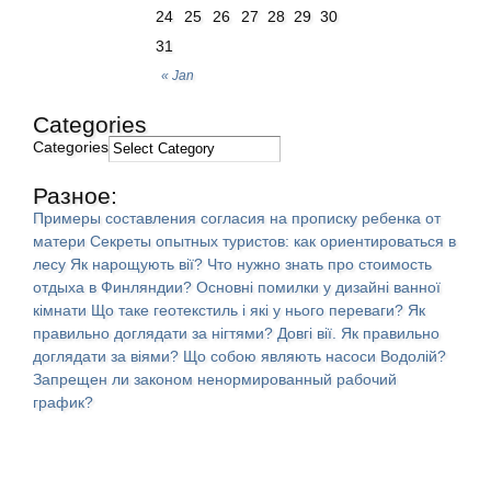
24
25
26
27
28
29
30
31
« Jan
Categories
Categories
Разное:
Примеры составления согласия на прописку ребенка от
матери
Секреты опытных туристов: как ориентироваться в
лесу
Як нарощують вії?
Что нужно знать про стоимость
отдыха в Финляндии?
Основні помилки у дизайні ванної
кімнати
Що таке геотекстиль і які у нього переваги?
Як
правильно доглядати за нігтями?
Довгі вії. Як правильно
доглядати за віями?
Що собою являють насоси Водолій?
Запрещен ли законом ненормированный рабочий
график?