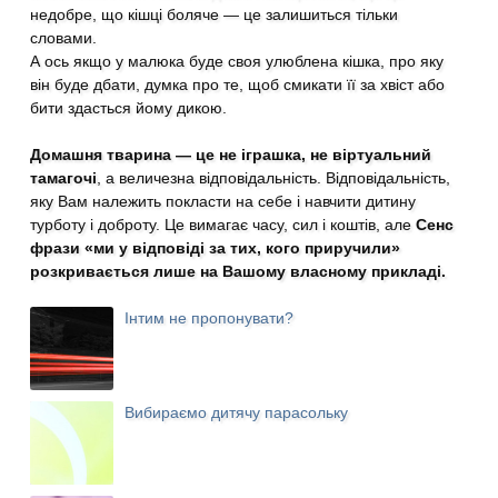
недобре, що кішці боляче — це залишиться тільки
словами.
А ось якщо у малюка буде своя улюблена кішка, про яку
він буде дбати, думка про те, щоб смикати її за хвіст або
бити здасться йому дикою.
Домашня тварина — це не іграшка, не віртуальний
тамагочі
, а величезна відповідальність. Відповідальність,
яку Вам належить покласти на себе і навчити дитину
турботу і доброту. Це вимагає часу, сил і коштів, але
Сенс
фрази «ми у відповіді за тих, кого приручили»
розкривається лише на Вашому власному прикладі.
Інтим не пропонувати?
Вибираємо дитячу парасольку