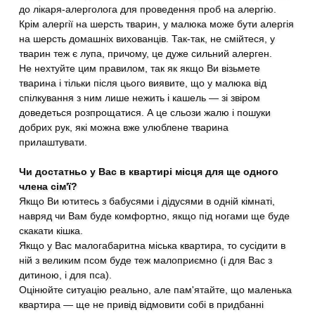
до лікаря-алерголога для проведення проб на алергію.
Крім алергії на шерсть тварин, у малюка може бути алергія
на шерсть домашніх вихованців. Так-так, не смійтеся, у
тварин теж є лупа, причому, це дуже сильний алерген.
Не нехтуйте цим правилом, так як якщо Ви візьмете
тварина і тільки після цього виявите, що у малюка від
спілкування з ним лише нежить і кашель — зі звіром
доведеться розпрощатися. А це сльози жалю і пошуки
добрих рук, які можна вже улюблене тварина
прилаштувати.
Чи достатньо у Вас в квартирі місця для ще одного
члена сім'ї?
Якщо Ви ютитесь з бабусями і дідусями в одній кімнаті,
навряд чи Вам буде комфортно, якщо під ногами ще буде
скакати кішка.
Якщо у Вас малогабаритна міська квартира, то сусідити в
ній з великим псом буде теж малоприємно (і для Вас з
дитиною, і для пса).
Оцінюйте ситуацію реально, але пам'ятайте, що маленька
квартира — ще не привід відмовити собі в придбанні