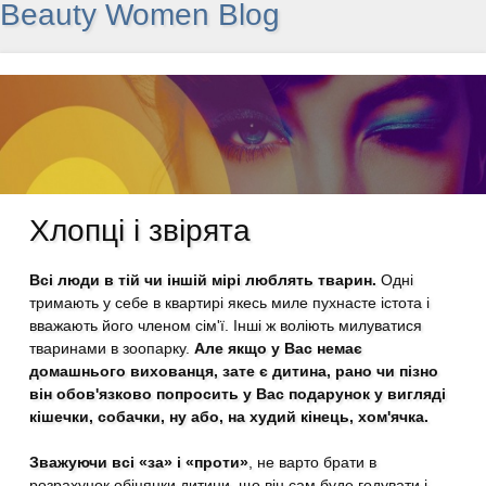
Beauty Women Blog
Хлопці і звірята
Всі люди в тій чи іншій мірі люблять тварин.
Одні
тримають у себе в квартирі якесь миле пухнасте істота і
вважають його членом сім'ї. Інші ж воліють милуватися
тваринами в зоопарку.
Але якщо у Вас немає
домашнього вихованця, зате є дитина, рано чи пізно
він обов'язково попросить у Вас подарунок у вигляді
кішечки, собачки, ну або, на худий кінець, хом'ячка.
Зважуючи всі «за» і «проти»
, не варто брати в
розрахунок обіцянки дитини, що він сам буде годувати і