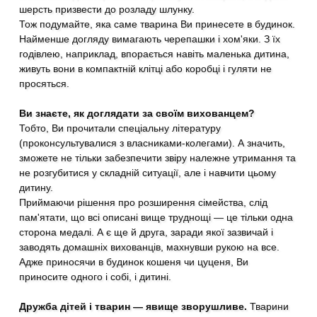
шерсть призвести до розладу шлунку.
Тож подумайте, яка саме тварина Ви принесете в будинок.
Найменше догляду вимагають черепашки і хом'яки. З їх
годівлею, наприклад, впорається навіть маленька дитина,
живуть вони в компактній клітці або коробці і гуляти не
просяться.
Ви знаєте, як доглядати за своїм вихованцем?
Тобто, Ви прочитали спеціальну літературу
(проконсультувалися з власниками-колегами). А значить,
зможете не тільки забезпечити звіру належне утримання та
не розгубитися у складній ситуації, але і навчити цьому
дитину.
Приймаючи рішення про розширення сімейства, слід
пам'ятати, що всі описані вище труднощі — це тільки одна
сторона медалі. А є ще й друга, заради якої зазвичай і
заводять домашніх вихованців, махнувши рукою на все.
Адже приносячи в будинок кошеня чи цуценя, Ви
приносите одного і собі, і дитині.
Дружба дітей і тварин — явище зворушливе.
Тварини