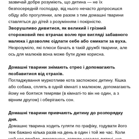
зазвичай добре розуміють, що дитина — не їх
безпосередній господар, від нього нечасто допросишся
обіду або прогулянки, але разом з тим домашні тварини
ставляться до дітей з розумінням і покірністю.
Зворушливо дивитися, як великий і грізний
сторожовий пес втрачає волю при вигляді забавного
малюка і дозволяє сідлати себе або смикати за вуха.
Незрозуміло, які плюси бачать в такій дружбі тварини, але
ось для малюків вона може бути дуже корисна.
Домашні тварини знімають стрес і допомагають
позбавитися від страхів.
Погладжування муркотливе кота заспокоює дитину. Кішка
або собака, сплять в одній кімнаті з малюком, допомагають
йому не боятися темряви (в кімнаті-то він не один, а з
вірним другом) і оберігають сон.
Домашні тварини привчають дитину до розпорядку
дня.
Домашнє тварина ходить гуляти по графіку, годувати його
теж бажано кілька разів на день в один і той же час. Коли
цей час прийде, вихованець завжди нагадає дитині, що