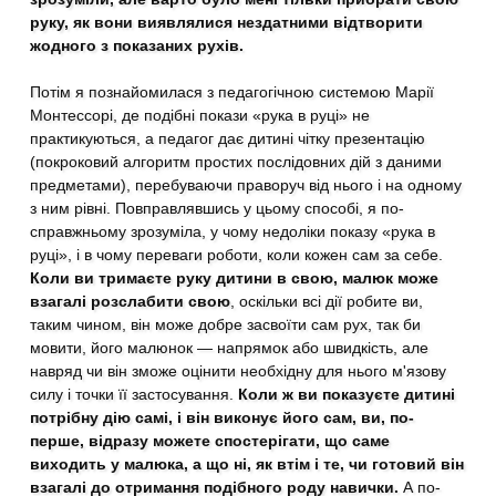
руку, як вони виявлялися нездатними відтворити
жодного з показаних рухів.
Потім я познайомилася з педагогічною системою Марії
Монтессорі, де подібні покази «рука в руці» не
практикуються, а педагог дає дитині чітку презентацію
(покроковий алгоритм простих послідовних дій з даними
предметами), перебуваючи праворуч від нього і на одному
з ним рівні. Повправлявшись у цьому способі, я по-
справжньому зрозуміла, у чому недоліки показу «рука в
руці», і в чому переваги роботи, коли кожен сам за себе.
Коли ви тримаєте руку дитини в свою, малюк може
взагалі розслабити свою
, оскільки всі дії робите ви,
таким чином, він може добре засвоїти сам рух, так би
мовити, його малюнок — напрямок або швидкість, але
навряд чи він зможе оцінити необхідну для нього м'язову
силу і точки її застосування.
Коли ж ви показуєте дитині
потрібну дію самі, і він виконує його сам, ви, по-
перше, відразу можете спостерігати, що саме
виходить у малюка, а що ні, як втім і те, чи готовий він
взагалі до отримання подібного роду навички.
А по-