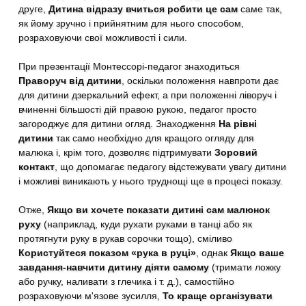
друге,
Дитина відразу вчиться робити це сам
саме так,
як йому зручно і прийнятним для нього способом,
розраховуючи свої можливості і сили.
При презентації Монтессорі-педагог знаходиться
Праворуч від дитини
, оскільки положення навпроти дає
для дитини дзеркальний ефект, а при положенні ліворуч і
вчиненні більшості дій правою рукою, педагог просто
загороджує для дитини огляд. Знаходження
На рівні
дитини
так само необхідно для кращого огляду для
малюка і, крім того, дозволяє підтримувати
Зоровий
контакт
, що допомагає педагогу відстежувати увагу дитини
і можливі виникають у нього труднощі ще в процесі показу.
Отже,
Якщо ви хочете показати дитині сам малюнок
руху
(наприклад, куди рухати руками в танці або як
протягнути руку в рукав сорочки тощо), сміливо
Користуйтеся показом «рука в руці»
, однак
Якщо ваше
завдання-навчити дитину діяти самому
(тримати ложку
або ручку, наливати з глечика і т. д.), самостійно
розраховуючи м'язове зусилля,
То краще організувати