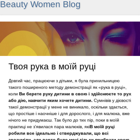
Beauty Women Blog
Твоя рука в моїй руці
Довгий час, працюючи з дітьми, я була прихильницею
такого поширеного методу демонстрації як «рука в руці»,
коли
Ви берете руку дитини в свою і здійснюєте то рух
або дію, навчити яким хочете дитини.
Сумнівів у дієвості
такої демонстрації у мене не виникало, оскільки здається,
що простіше і наочніше і для дорослого, і для малюка, вже
нічого не придумаєш. Так було до тих пір, поки в моїй
практиці не з'явилася пара малюків, які
В моїй руці
робили все ідеально і стверджували, що всі
зрозуміли, але варто було мені тільки прибрати свою