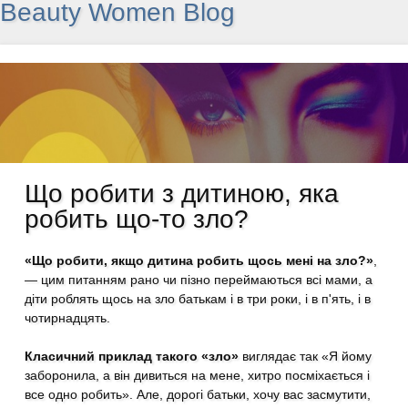
Beauty Women Blog
Що робити з дитиною, яка
робить що-то зло?
«Що робити, якщо дитина робить щось мені на зло?»
,
— цим питанням рано чи пізно переймаються всі мами, а
діти роблять щось на зло батькам і в три роки, і в п'ять, і в
чотирнадцять.
Класичний приклад такого «зло»
виглядає так «Я йому
заборонила, а він дивиться на мене, хитро посміхається і
все одно робить». Але, дорогі батьки, хочу вас засмутити,