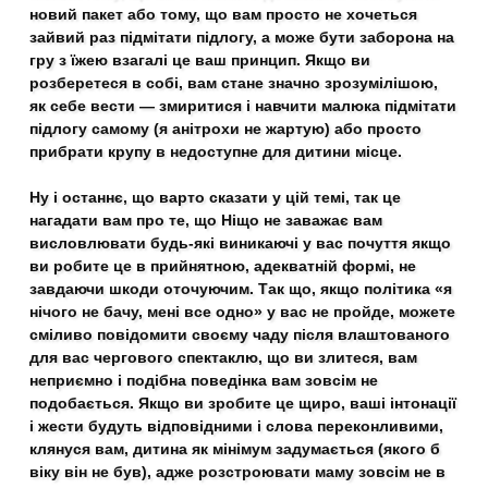
новий пакет або тому, що вам просто не хочеться
зайвий раз підмітати підлогу, а може бути заборона на
гру з їжею взагалі це ваш принцип. Якщо ви
розберетеся в собі, вам стане значно зрозумілішою,
як себе вести — змиритися і навчити малюка підмітати
підлогу самому (я анітрохи не жартую) або просто
прибрати крупу в недоступне для дитини місце.
Ну і останнє, що варто сказати у цій темі, так це
нагадати вам про те, що
Ніщо не заважає вам
висловлювати будь-які виникаючі у вас почуття
якщо
ви робите це в прийнятною, адекватній формі, не
завдаючи шкоди оточуючим. Так що, якщо політика «я
нічого не бачу, мені все одно» у вас не пройде, можете
сміливо повідомити своєму чаду після влаштованого
для вас чергового спектаклю, що ви злитеся, вам
неприємно і подібна поведінка вам зовсім не
подобається. Якщо ви зробите це щиро, ваші інтонації
і жести будуть відповідними і слова переконливими,
клянуся вам, дитина як мінімум задумається (якого б
віку він не був), адже розстроювати маму зовсім не в