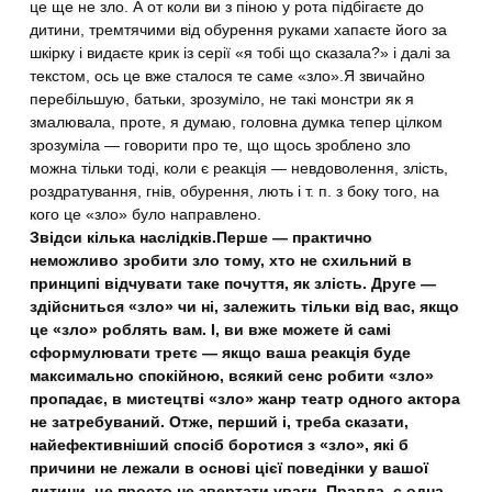
це ще не зло. А от коли ви з піною у рота підбігаєте до
дитини, тремтячими від обурення руками хапаєте його за
шкірку і видаєте крик із серії «я тобі що сказала?» і далі за
текстом, ось це вже сталося те саме «зло».Я звичайно
перебільшую, батьки, зрозуміло, не такі монстри як я
змалювала, проте, я думаю, головна думка тепер цілком
зрозуміла — говорити про те, що щось зроблено зло
можна тільки тоді, коли є реакція — невдоволення, злість,
роздратування, гнів, обурення, лють і т. п. з боку того, на
кого це «зло» було направлено.
Звідси кілька наслідків.
Перше — практично
неможливо зробити зло тому, хто не схильний в
принципі відчувати таке почуття, як злість. Друге —
здійсниться «зло» чи ні, залежить тільки від вас, якщо
це «зло» роблять вам. І, ви вже можете й самі
сформулювати третє — якщо ваша реакція буде
максимально спокійною, всякий сенс робити «зло»
пропадає, в мистецтві «зло» жанр театр одного актора
не затребуваний. Отже, перший і, треба сказати,
найефективніший спосіб боротися з «зло», які б
причини не лежали в основі цієї поведінки у вашої
дитини, це просто не звертати уваги. Правда, є одна