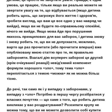
умова, це працює, тільки якщо ви реально можете не
звертати увагу на те, що відбувається (якщо дитина
робить щось, що загрожує його життю і здоров'ю,
зробити вигляд, що вам це все одно у вас навряд чи
вийде), якщо ви не будете по-справжньому спокійні,
нічого не вийде. Якщо мова йде про порушення
якихось принципових для вас заборон, і дитина знову
і знову робить те, що ви не допускаєте, можливо,
варто ще раз прочитати (або прочитати вперше) вже
опубліковану мною статтю про те, як правильно
забороняти. Взагалі дію всупереч забороні це другий
(крім очікуваної реакції) невід'ємний компонент
формули хорошого «зло», тому тема «зло»
переплітається з темою «можна» як не можна більш
тісно.
До речі, так само як і у випадку з заборонами, у
випадку з «зло»
Потрібно в першу чергу розібратися у
власних почуттях — що саме з того, що робить дитина
викликає у вас роздратування?
Розсипати крупу не
можна тому, що ви не можете дозволити собі купити