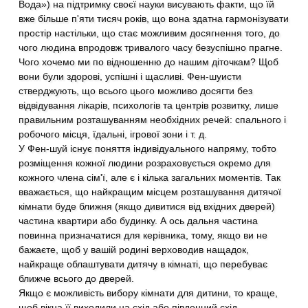
Вода») на підтримку своєї науки висувають факти, що їй
вже більше п'яти тисяч років, що вона здатна гармонізувати
простір настільки, що стає можливим досягнення того, до
чого людина впродовж тривалого часу безуспішно прагне.
Чого хочемо ми по відношенню до нашим діточкам? Щоб
вони були здорові, успішні і щасливі. Фен-шуисти
стверджують, що всього цього можливо досягти без
відвідування лікарів, психологів та центрів розвитку, лише
правильним розташуванням необхідних речей: спального і
робочого місця, їдальні, ігрової зони і т. д.
У Фен-шуй існує поняття індивідуального напряму, тобто
розміщення кожної людини розраховується окремо для
кожного члена сім'ї, але є і кілька загальних моментів. Так
вважається, що найкращим місцем розташування дитячої
кімнати буде ближня (якщо дивитися від вхідних дверей)
частина квартири або будинку. А ось дальня частина
повинна призначатися для керівника, тому, якщо ви не
бажаєте, щоб у вашій родині верховодив нащадок,
найкраще облаштувати дитячу в кімнаті, що перебуває
ближче всього до дверей.
Якщо є можливість вибору кімнати для дитини, то краще,
щоб вікна її виходили на схід або південний схід