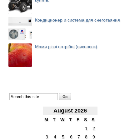
купить.
Кондиционер и система для снеготаяния
Мами різні потрібні (висновок)
August 2026
M
T
W
T
F
S
S
1
2
3
4
5
6
7
8
9