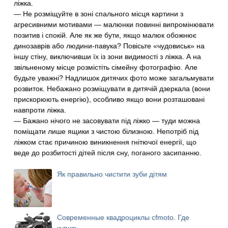
ліжка.
— Не розміщуйте в зоні спального місця картини з
агресивними мотивами — малюнки повинні випромінювати
позитив і спокій. Але як же бути, якщо малюк обожнює
динозаврів або людини-павука? Повісьте «чудовиськ» на
іншу стіну, виключивши їх із зони видимості з ліжка. А на
звільненому місце розмістіть сімейну фотографію. Але
будьте уважні? Надлишок дитячих фото може загальмувати
розвиток. Небажано розміщувати в дитячій дзеркала (вони
прискорюють енергію), особливо якщо вони розташовані
навпроти ліжка.
— Бажано нічого не засовувати під ліжко — туди можна
поміщати лише ящики з чистою білизною. Непотріб під
ліжком стає причиною виникнення гнітючої енергії, що
веде до розбитості дітей після сну, поганого засипанню.
Як правильно чистити зуби дітям
Современные квадроциклы cfmoto. Где