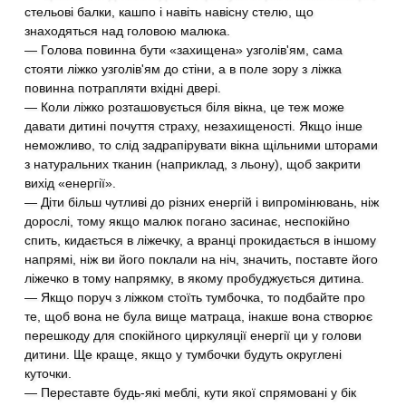
стельові балки, кашпо і навіть навісну стелю, що
знаходяться над головою малюка.
— Голова повинна бути «захищена» узголів'ям, сама
стояти ліжко узголів'ям до стіни, а в поле зору з ліжка
повинна потрапляти вхідні двері.
— Коли ліжко розташовується біля вікна, це теж може
давати дитині почуття страху, незахищеності. Якщо інше
неможливо, то слід задрапірувати вікна щільними шторами
з натуральних тканин (наприклад, з льону), щоб закрити
вихід «енергії».
— Діти більш чутливі до різних енергій і випромінювань, ніж
дорослі, тому якщо малюк погано засинає, неспокійно
спить, кидається в ліжечку, а вранці прокидається в іншому
напрямі, ніж ви його поклали на ніч, значить, поставте його
ліжечко в тому напрямку, в якому пробуджується дитина.
— Якщо поруч з ліжком стоїть тумбочка, то подбайте про
те, щоб вона не була вище матраца, інакше вона створює
перешкоду для спокійного циркуляції енергії ци у голови
дитини. Ще краще, якщо у тумбочки будуть округлені
куточки.
— Переставте будь-які меблі, кути якої спрямовані у бік