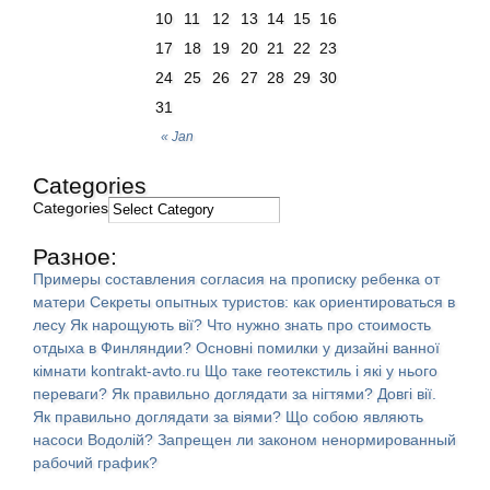
10
11
12
13
14
15
16
17
18
19
20
21
22
23
24
25
26
27
28
29
30
31
« Jan
Categories
Categories
Разное:
Примеры составления согласия на прописку ребенка от
матери
Секреты опытных туристов: как ориентироваться в
лесу
Як нарощують вії?
Что нужно знать про стоимость
отдыха в Финляндии?
Основні помилки у дизайні ванної
кімнати
kontrakt-avto.ru
Що таке геотекстиль і які у нього
переваги?
Як правильно доглядати за нігтями?
Довгі вії.
Як правильно доглядати за віями?
Що собою являють
насоси Водолій?
Запрещен ли законом ненормированный
рабочий график?