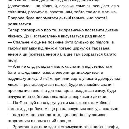
(допустимо — на південь), оскільки саме він асоціюється з
світанком, розвитком, зростанням, тобто саамам матінка-
Природа буде допомагати дитині гармонійно рости і
розвиватися.
Тепер поговоримо про те, як правильно поставити дитяче
ліжечко. До її встановлення висувається ряд вимог:
— Спальне місце не повинне бути близько до підлоги, в
такому випадку під ліжком погано циркулює так звана
енергія ци (життєва енергія), а ще там збирається багато
пилу.
— Але не слід укладати малюка спати й під стелю: там
багато шкідливих газів, а енергія ци знаходиться в
надлишку знизу. З тієї ж причини варто уникати двоярусних
ліжок — розташовується нагорі, буде неспокійно спати і
прокидатися вночі; а дитина, що знаходиться знизу, буде
відчувати на собі тиск і «важкість» верхнього дитини.
— По Фен-шуй не слід купувати малюкові такі меблеві
кімнати, де робоче місце розташовується знизу, а спальне
— над ним, це веде до того, що енергія сну активно
вторгається в навчальний процес.
— Зростання дитини здатні стримувати різні навісні шафи,