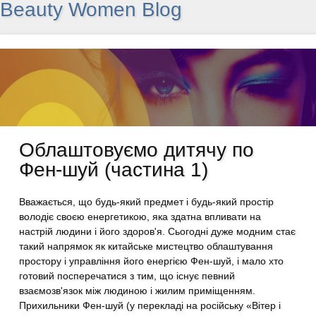
Beauty Women Blog
Облаштовуємо дитячу по
Фен-шуй (частина 1)
Вважається, що будь-який предмет і будь-який простір
володіє своєю енергетикою, яка здатна впливати на
настрій людини і його здоров'я. Сьогодні дуже модним стає
такий напрямок як китайське мистецтво облаштування
простору і управління його енергією Фен-шуй, і мало хто
готовий посперечатися з тим, що існує певний
взаємозв'язок між людиною і жилим приміщенням.
Прихильники Фен-шуй (у перекладі на російську «Вітер і