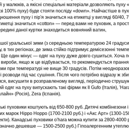
й у малюків, а якісні спеціальні матеріали дозволяють пуху
 зі 100% пуху) буде стояти посліду «down». Найчастіше в пу
дношення пуху і пір'я значиться на етикетці у вигляді 60/40, 
тикетці значиться «cotton» — перед вами не пуховик, а прост
редині даної куртки знаходиться вовняний ватин,
шої уральської зими (з середньою температурою 24 градуси
, в тих регіонах, де зима стійко підтримує демісезонні темп
 Ще один мінус — одяг на пуху дуже довго сушиться. Хоча п
 вироби, якщо ж це відбувається, то рекомендується прання
ми при температурі не вище 30 градусів. Потім неодноразов
і розводи під час сушіння. Після чого потрібно відразу ж зби
ся, висушити в розправленому вигляді, періодично струшу
й одяг на пуху випускають такі фірми як Il Gufo (Італія), 'Har
лайн» (Росія), Zera (Іспанія).
ькі пуховики коштують від 650-800 руб. Дитячі комбінезони і
их марок Hippo Hoppo (1700-2100 руб.) і «Акс Арт» (1300-150
кти). Канадські пуховики o'hara можна купити за 2800-4000 ру
значно дешевше — 1500-2500 руб.) Гіпоалергенним утепл