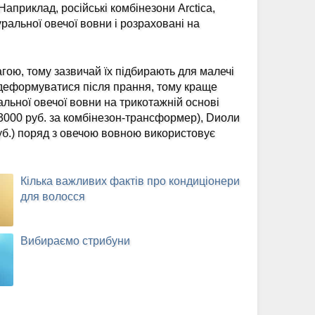
Наприклад, російські комбінезони Arctica,
ральної овечої вовни і розраховані на
агою, тому зазвичай їх підбирають для малечі
 деформуватися після прання, тому краще
альної овечої вовни на трикотажній основі
о 3000 руб. за комбінезон-трансформер), Dиоли
руб.) поряд з овечою вовною використовує
Кілька важливих фактів про кондиціонери
для волосся
Вибираємо стрибуни