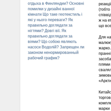
отдыха в Финляндии?
Основні
реакці
помилки у дизайні ванної
(тобто
кімнати
Що таке геотекстиль і
співві
які у нього переваги?
Як
ж на е
правильно доглядати за
що все
нігтями?
Довгі вії. Як
правильно доглядати за
Для на
віями?
Що собою являють
малюку
насоси Водолій?
Запрещен ли
жарко.
законом ненормированный
пранні
рабочий график?
засоба
плями 
свалял
зимови
«Аркти
Китайс
торгов
компле
марки 