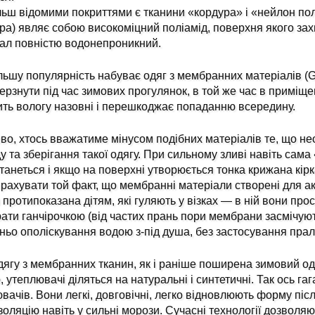
ьш відомими покриттями є тканини «кордура» і «нейлон пол
ра) являє собою високоміцний поліамід, поверхня якого зах
ал повністю водонепроникний.
льшу популярність набуває одяг з мембранних матеріалів (Gore
ерзнути під час зимових прогулянок, в той же час в приміще
ть вологу назовні і перешкоджає попаданню всередину.
о, хтось вважатиме мінусом подібних матеріалів те, що нео
у та зберігання такої одягу. При сильному зливі навіть сам
танеться і якщо на поверхні утворюється тонка крижана кірк
 врахувати той факт, що мембранні матеріали створені для ак
 протипоказана дітям, які гуляють у візках — в ній вони про
ати ганчірочкою (від частих прань пори мембрани засмічуют
ньо ополіскування водою з-під душа, без застосування прал
дягу з мембранних тканин, як і раніше поширена зимовий од
, утеплювачі діляться на натуральні і синтетичні. Так ось га
вачів. Вони легкі, довговічні, легко відновлюють форму пі
золяцію навіть у сильні морози. Сучасні технології дозвол