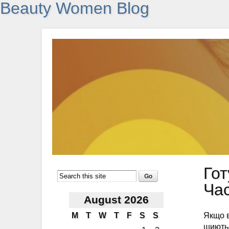
Beauty Women Blog
Гот
Час
August 2026
Якщо в
M
T
W
T
F
S
S
шиють