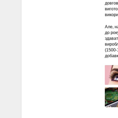
довгов
вигото
викори
Але, н
до рок
здават
виробл
(1500-
добавк