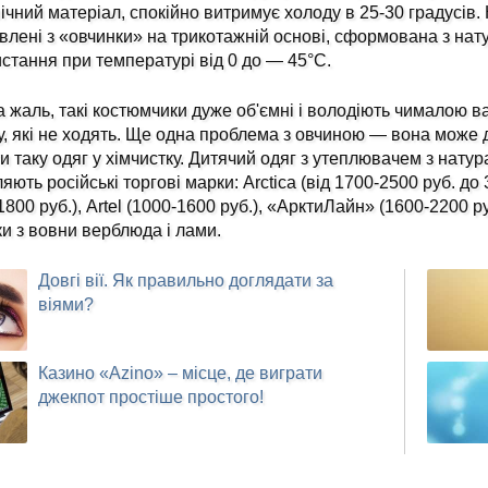
ічний матеріал, спокійно витримує холоду в 25-30 градусів. 
влені з «овчинки» на трикотажній основі, сформована з нату
стання при температурі від 0 до — 45°С.
а жаль, такі костюмчики дуже об'ємні і володіють чималою в
у, які не ходять. Ще одна проблема з овчиною — вона може
и таку одяг у хімчистку. Дитячий одяг з утеплювачем з натур
яють російські торгові марки: Arctica (від 1700-2500 руб. д
1800 руб.), Artel (1000-1600 руб.), «АрктиЛайн» (1600-2200 
и з вовни верблюда і лами.
Довгі вії. Як правильно доглядати за
віями?
Казино «Azino» – місце, де виграти
джекпот простіше простого!