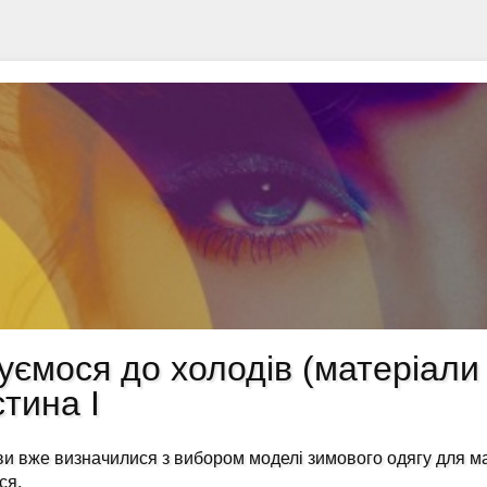
уємося до холодів (матеріали
тина I
и вже визначилися з вибором моделі зимового одягу для мал
ся.