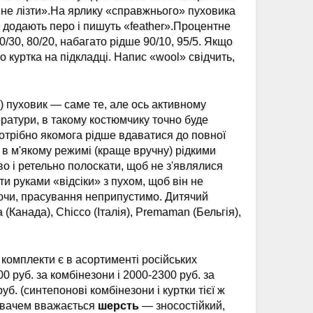
 «не лізти».На ярлику «справжнього» пуховика
х додають перо і пишуть «feather».Процентне
70/30, 80/20, набагато рідше 90/10, 95/5. Якщо
о куртка на підкладці. Напис «wool» свідчить,
) пуховик — саме те, але ось активному
ератури, в такому костюмчику точно буде
отрібно якомога рідше вдаватися до повної
 в м'якому режимі (краще вручну) рідкими
о і ретельно полоскати, щоб не з'являлися
ти руками «відсіки» з пухом, щоб він не
ючи, прасування неприпустимо. Дитячий
a (Канада), Chіcco (Італія), Premaman (Бельгія),
 комплекти є в асортименті російських
0 руб. за комбінезони і 2000-2300 руб. за
б. (синтепонові комбінезони і куртки тієї ж
ювачем вважається
шерсть
— зносостійкий,