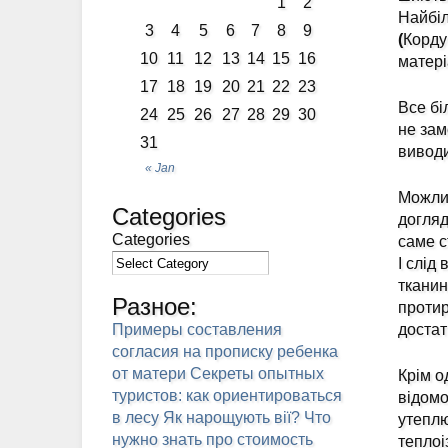
1
2
Найбіл
3
4
5
6
7
8
9
(
Корду
10
11
12
13
14
15
16
матері
17
18
19
20
21
22
23
Все бі
24
25
26
27
28
29
30
не зам
31
виводи
« Jan
Можлив
Categories
догляд
Categories
саме с
І слід
тканин
Разное:
протир
Примеры составления
достат
согласия на прописку ребенка
от матери
Секреты опытных
Крім о
туристов: как ориентироваться
відомо
в лесу
Як нарощують вії?
Что
утеплю
нужно знать про стоимость
теплоі