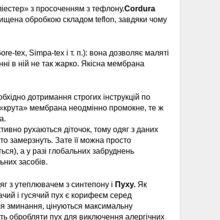
іестер» з просоченням з тефлону.
Cordura
ищена обробкою складом teflon, завдяки чому
-tex, Simpa-tex і т. п.): вона дозволяє маляті
нні в ній не так жарко. Якісна мембрана
бхідно дотримання строгих інструкцій по
а «крута» мембрана неодмінно промокне, те ж
а.
тивно рухаються діточок, тому одяг з даних
сто замерзнуть. Зате її можна просто
ься), а у разі глобальних забруднень
ьних засобів.
яг з утеплювачем з синтепону і
Пуху.
Як
гачий і гусячий пух є корифеєм серед
сля зминання, цінуються максимальну
яють обробляти пух для виключення алергічних