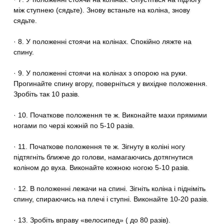
між ступнею (сядьте). Знову встаньте на коліна, знову
сядьте.
· 8. У положенні стоячи на колінах. Спокійно ляжте на
спину.
· 9. У положенні стоячи на колінах з опорою на руки.
Прогинайте спину вгору, поверніться у вихідне положення.
Зробіть так 10 разів.
· 10. Початкове положення те ж. Виконайте махи прямими
ногами по черзі кожній по 5-10 разів.
· 11. Початкове положення те ж. Зігнуту в коліні ногу
підтягніть ближче до голови, намагаючись дотягнутися
коліном до вуха. Виконайте кожною ногою 5-10 разів.
· 12. В положенні лежачи на спині. Зігніть коліна і підніміть
спину, спираючись на плечі і ступні. Виконайте 10-20 разів.
· 13. Зробіть вправу «велосипед» ( до 80 разів).