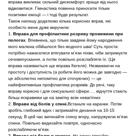
вправа викликає сильний дискомфорт, краще від нього
відмовитися. Гімнастика повинна приносити тільки
позитивні емоції — і тоді буде результат.
Також напишу додатково кілька корисних вправ, які
особисто мене дуже виручили:
1.
Вправа для профілактики розриву промежини при
пологах
. Впевнена, що тільки завдяки йому народження
мого малюка обійшлося без жодного шва! Суть проста:
потрібно намагатися втягувати м'язи піхви, ніби затримуєте
сечовипускання, а потім повільно розслабляти їх. (Ця
вправа називається ще вправа Кегеля). Незважаючи на
простоту і доступність (а робити його можна де завгодно —
це абсолютно непомітно для оточуючих) — це
найефективніша профілактика розривів. До речі, таку
вправу корисно і для сексуальної сфери..... відчуття стають
більш яскравими це на замітку всім невагітних
2.
Вправи від болів у спині.
Встаньте на карачки. Потім
зробіть глибокий вдих і затримайте дихання на 10-15
секунд. В цей час вигинайте спину вгору, напружуючи м'язи
спини. Повільно видихайте повітря, одночасно
розслабляючи м'язи.
3.
Вправа від болю в крижах.
На вдиху втягуйте