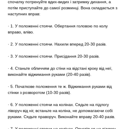
спочатку потренуйте вдих-видих і затримку дихання, а
потім приступайте до самої розминці. Вона складається з
наступних вправ:
· 1. У положенні стоячи. Обертання головою по колу
вправо, вліво.
· 2. У положенні стоячи. Нахили вперед 20-30 разів.
· 3. У положенні стоячи. Присідання 20-30 разів.
· 4. Станьте обличчям до стіни на відстані кроку від неї,
виконайте віджимання руками (20-40 разів).
· 5. Початкове положення те ж. Віджимання руками від
стінки з розворотом (10-30 разів).
· 6. У положенні стоячи на колінах. Сядьте на підлогу
ліворуч від ніг, встаньте на коліна, не допомагаючи собі
руками. Сядьте праворуч. Виконайте вправу 20-40 разів.
· 7. У положенні стоячи на колінах. Опустіться на підлогу