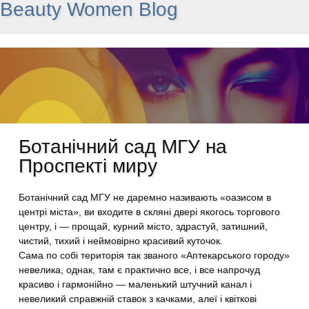
Beauty Women Blog
Ботанічний сад МГУ на
Проспекті миру
Ботанічний сад МГУ не даремно називають «оазисом в
центрі міста», ви входите в скляні двері якогось торгового
центру, і — прощай, курний місто, здрастуй, затишний,
чистий, тихий і неймовірно красивий куточок.
Сама по собі територія так званого «Аптекарського городу»
невелика, однак, там є практично все, і все напрочуд
красиво і гармонійно — маленький штучний канал і
невеликий справжній ставок з качками, алеї і квіткові