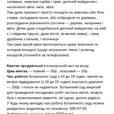
галявини, невеликі горбки і гірки, дитячий майданчик і
нескінченні квіти, квіти, квіти...
Там дуже приємно і просто посидіти на лавочках або біля
ставка, погодувати качок, або побродити по доріжках,
розглядаючи різноманітні рослини — дерева, чагарники і
квіти. Дітям дуже сподобається дитячий майданчик, на якій
є і гойдалки (зручні, дуже місткі, як великі лавки), і гірка,
драбинка з пеньків, і пісочниця.
Так само вашій увазі пропонуються цікаві тематичні та
оглядові екскурсії (щодо актуальних темах і розклад
екскурсій уточнюйте за телефонами)
Квитки продаються
в електронній касі на вході.
Ціна квитка
— повний — 50р., пільговий — 10р.
Час роботи
ботанічного саду з 10 до 18 годин, квитки на
вечірні відвідування (з 18 до 22 годин) коштують дорожче
— 150р. і пільги не надаються. Ботанічний сад закритий
для проведення посадкових робіт частина квітня, можуть
бути і незаплановані закриття, які однак, досить рідкісні.
У будь-якому випадку про роботу ботанічного саду можна
довідатися заздалегідь по телефону: 680-67-65.
(Інформація на кінець квітня 2008 року)