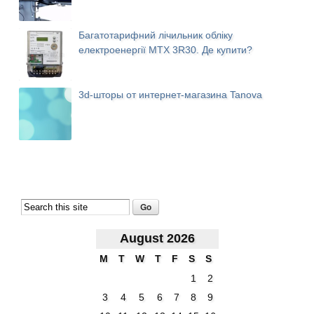
Багатотарифний лічильник обліку
електроенергії MTX 3R30. Де купити?
3d-шторы от интернет-магазина Tanova
August 2026
M
T
W
T
F
S
S
1
2
3
4
5
6
7
8
9