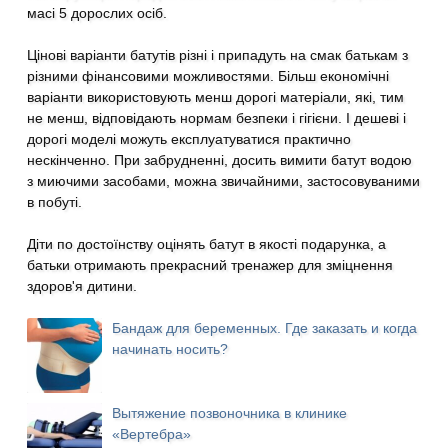
масі 5 дорослих осіб.
Цінові варіанти батутів різні і припадуть на смак батькам з
різними фінансовими можливостями. Більш економічні
варіанти використовують менш дорогі матеріали, які, тим
не менш, відповідають нормам безпеки і гігієни. І дешеві і
дорогі моделі можуть експлуатуватися практично
нескінченно. При забрудненні, досить вимити батут водою
з миючими засобами, можна звичайними, застосовуваними
в побуті.
Діти по достоїнству оцінять батут в якості подарунка, а
батьки отримають прекрасний тренажер для зміцнення
здоров'я дитини.
Бандаж для беременных. Где заказать и когда
начинать носить?
Вытяжение позвоночника в клинике
«Вертебра»