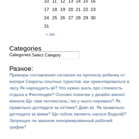
10
11
12
13
14
15
16
17
18
19
20
21
22
23
24
25
26
27
28
29
30
31
« Jan
Categories
Categories
Разное:
Примеры составления согласия на прописку ребенка от
матери
Секреты опытных туристов: как ориентироваться в
лесу
Як нарощують вії?
Что нужно знать про стоимость
отдыха в Финляндии?
Основні помилки у дизайні ванної
кімнати
Що таке геотекстиль і які у нього переваги?
Як
правильно доглядати за нігтями?
Довгі вії. Як правильно
доглядати за віями?
Що собою являють насоси Водолій?
Запрещен ли законом ненормированный рабочий
график?