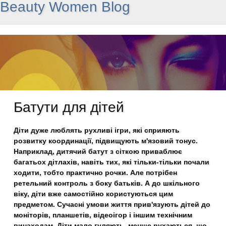
Beauty Women Blog
Батути для дітей
Діти дуже люблять рухливі ігри, які сприяють
розвитку координації, підвищують м'язовий тонус.
Наприклад, дитячий батут з сіткою приваблює
багатьох дітлахів, навіть тих, які тільки-тільки почали
ходити, тобто практично рочки. Але потрібен
ретельний контроль з боку батьків. А до шкільного
віку, діти вже самостійно користуються цим
предметом. Сучасні умови життя прив'язують дітей до
моніторів, планшетів, відеоігор і іншим технічним
винаходам. Діти мало гуляють, менше рухаються, що