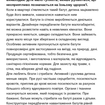
несприятливо позначається на їхньому здоров'ї.
Коли в квартирі з'являється такий батут, дитина зацікавлено
буде його вивчати, намагатися навчиться ним
користуватися. Батути із сіткою виробляються декількох
варіантів. Дизайнери передбачили батути малогабаритні,
які можна розмістити навіть в невеликих кімнатах. Вони
прекрасно миються, швидко складаються. Вони займають
дуже мало місця при зберіганні в складеному вигляді.
Особливо активним пропонується купити батути
повнорозмірні для застосування на виїзді, на природі, дачі.
Продукція сертифікована, тобто безпечна для
використання, і виготовлена з матеріалів, які відповідають
санітарно-гігієнічним нормам. Для захисту від травм, є
сітка, яка вбереже дітей від падіння.
Діти люблять бігати і стрибати. Активний і рухлива дитина
менше хворіє. При русі частішає серцебиття, посилюється
кровотік, приплив до крові кисню посилюється за рахунок
більшого обсягу вдихуваного повітря. Органи і тканини
насичуються киснем, який покращує їх розвиток. При
бажанні, батьки можуть стрибати на батуті разом з дітьми.
Конструктори передбачили навантаження батутів рівній